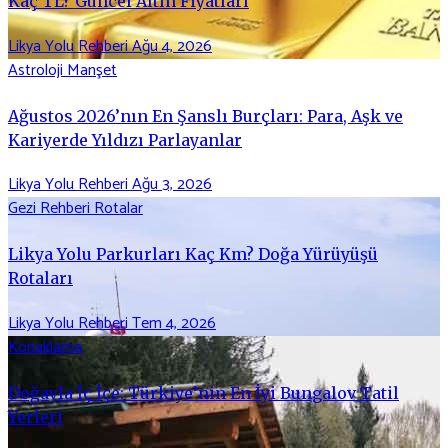
Kaç TL? Güncel Altın Fiyatları
Likya Yolu Rehberi
Ağu 4, 2026
Astroloji
Manşet
Ağustos 2026’nın En Şanslı Burçları: Para, Aşk ve
Kariyerde Yıldızı Parlayanlar
Likya Yolu Rehberi
Ağu 3, 2026
Gezi Rehberi
Rotalar
Likya Yolu Parkurları Kaç Km? Doğa Yürüyüşü
Rotaları
Likya Yolu Rehberi
Tem 4, 2026
Konaklama
Doğayla İç İçe: Türkiye’nin En İyi Bungalov Tatil
Yerleri