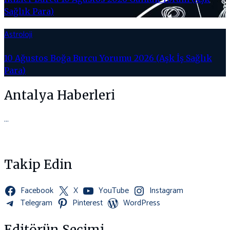
Sağlık Para)
Astroloji
10 Ağustos Boğa Burcu Yorumu 2026 (Aşk İş Sağlık
Para)
Antalya Haberleri
...
Takip Edin
Facebook
X
YouTube
Instagram
Telegram
Pinterest
WordPress
Editörün Seçimi