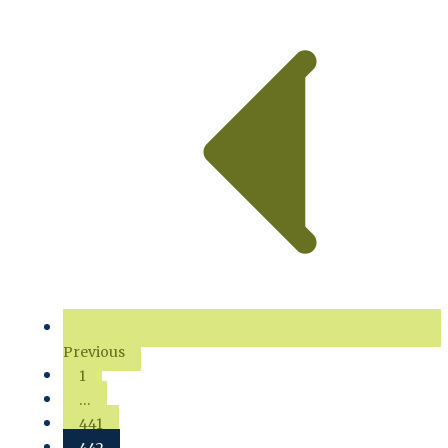
Previous
1
…
441
442