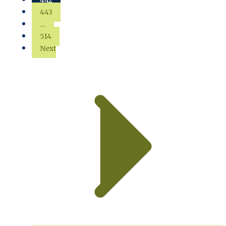
443
…
514
Next