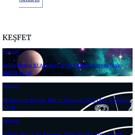
KEŞFET
Astroloji
Aslan Burcu 10 Ağustos 2026 Günlük Yorum (Aşk
Sağlık Para)
Astroloji
10 Ağustos Yengeç Burcu Yorumu 2026 (Aşk İş Sağlık
Para)
Astroloji
İkizler Burcu 10 Ağustos 2026 Günlük Yorum (Aşk