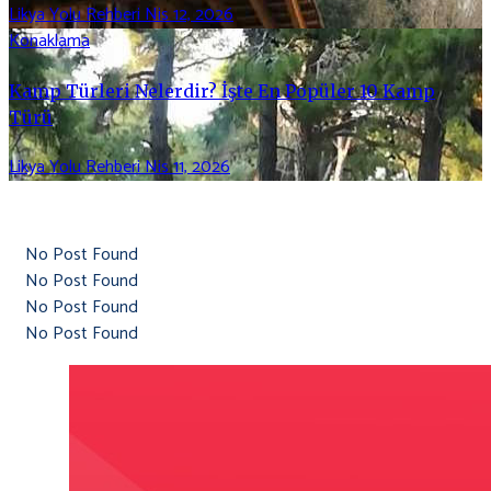
Likya Yolu Rehberi
Nis 12, 2026
Konaklama
Kamp Türleri Nelerdir? İşte En Popüler 10 Kamp
Türü
Likya Yolu Rehberi
Nis 11, 2026
No Post Found
No Post Found
No Post Found
No Post Found