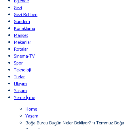
Eğlence
Gezi
Gezi Rehberi
Gündem
Konaklama
Manşet
Mekanlar
Rotalar
Sinema-TV
Spor
Teknoloji
Turlar
Ulaşım
Yaşam
Yeme İçme
Home
Yaşam
Boğa Burcu Bugün Neler Bekliyor? 11 Temmuz Boğa