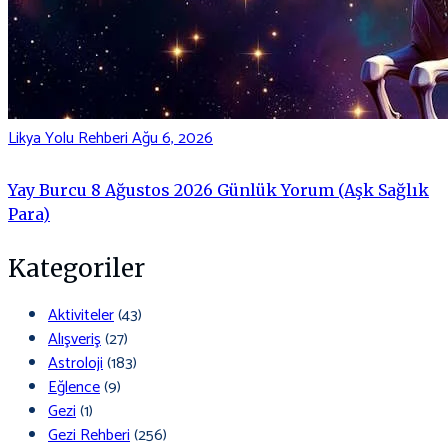
Likya Yolu Rehberi
Ağu 6, 2026
Yay Burcu 8 Ağustos 2026 Günlük Yorum (Aşk Sağlık
Para)
Kategoriler
Aktiviteler
(43)
Alışveriş
(27)
Astroloji
(183)
Eğlence
(9)
Gezi
(1)
Gezi Rehberi
(256)