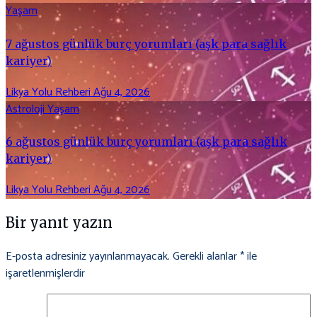
Yaşam
7 ağustos günlük burç yorumları (aşk para sağlık
kariyer)
Likya Yolu Rehberi
Ağu 4, 2026
Astroloji
Yaşam
6 ağustos günlük burç yorumları (aşk para sağlık
kariyer)
Likya Yolu Rehberi
Ağu 4, 2026
Bir yanıt yazın
E-posta adresiniz yayınlanmayacak.
Gerekli alanlar
*
ile
işaretlenmişlerdir