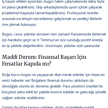
İş hayatı etkileri açısından, bugün takım çalışmalarında daha fazla
ön plana çıkabilirsiniz. Ekip arkadaşlarınızla uyum içinde çalışarak
projelerinizi başarıyla tamamlayabilirsiniz. Profesyonel öneriler
arasında ise iletişim becerilerinizi geliştirmek ve yenilikçi fikirlerle
öne çıkmak bulunuyor.
Bugün, cesur adımlar atmanın tam zamanı! Kariyerinizde ilerlemek
için harekete geçin ve 11 Temmuz’un size sunduğu pozitif enerjiyi
en iyi şekilde değerlendirin. Unutmayın, yıldızlar sizin yanınızda!
Maddi Durum: Finansal Başarı İçin
Fırsatlar Kapıda mı?
Boğa burcu bugün ne yaşayacak diye merak edenler için heyecan
verici haberler var! Boğaların finansal durumu, yıldızların da
desteğiyle olumlu bir döneme girebilir. Para yönetimi önerileri ile
bütçenizi daha etkili bir şekilde kontrol edebilir ve geleceğe yönelik
sağlam adımlar atabilirsiniz.
Yatırım fırsatları kapınızı çalarken, doğru stratejilerle maddi