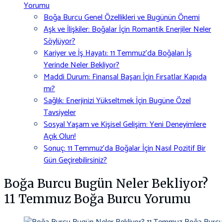
Yorumu
Boğa Burcu Genel Özellikleri ve Bugünün Önemi
Aşk ve İlişkiler: Boğalar İçin Romantik Enerjiler Neler
Söylüyor?
Kariyer ve İş Hayatı: 11 Temmuz’da Boğaları İş
Yerinde Neler Bekliyor?
Maddi Durum: Finansal Başarı İçin Fırsatlar Kapıda
mı?
Sağlık: Enerjinizi Yükseltmek İçin Bugüne Özel
Tavsiyeler
Sosyal Yaşam ve Kişisel Gelişim: Yeni Deneyimlere
Açık Olun!
Sonuç: 11 Temmuz’da Boğalar İçin Nasıl Pozitif Bir
Gün Geçirebilirsiniz?
Boğa Burcu Bugün Neler Bekliyor?
11 Temmuz Boğa Burcu Yorumu