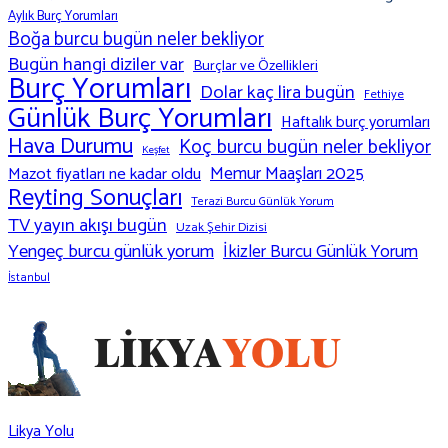
Aylık Burç Yorumları
Boğa burcu bugün neler bekliyor
Bugün hangi diziler var
Burçlar ve Özellikleri
Burç Yorumları
Dolar kaç lira bugün
Fethiye
Günlük Burç Yorumları
Haftalık burç yorumları
Hava Durumu
Koç burcu bugün neler bekliyor
Keşfet
Memur Maaşları 2025
Mazot fiyatları ne kadar oldu
Reyting Sonuçları
Terazi Burcu Günlük Yorum
TV yayın akışı bugün
Uzak Şehir Dizisi
Yengeç burcu günlük yorum
İkizler Burcu Günlük Yorum
İstanbul
Likya Yolu