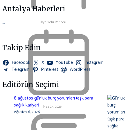
Antalya Haberleri
...
Likya Yolu Rehberi
Takip Edin
Facebook
X
YouTube
Instagram
Telegram
Pinterest
WordPress
Editörün Seçimi
8 ağustos günlük burç yorumları (aşk para
sağlık kariyer)
Haz 24, 2026
Ağustos 6, 2026