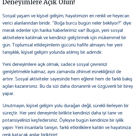
Deneyimlere Açık Olun!
Sosyal yaşam ve kişisel gelişim, hayatımızın en renkli ve heyecan
verici alanlarından biridir. “Boğa burcu bugün neler bekliyor?” diye
merak edenler için harika haberlerimiz var! Bugün, yeni sosyal
aktivitelere katılmak ve kendinizi geliştirmek için mükemmel bir
gün. Toplumsal etkileşimlerin gücünü hafife almayın; her yeni
tanışıklık, kişisel gelişim yolunda atılmış bir adımdır.
Yeni deneyimlere açık olmak, sadece sosyal çevrenizi
genişletmekle kalmaz, aynı zamanda zihinsel esnekliğinizi de
artırır. Sosyal aktiviteler sayesinde hem eğlenir hem de farklı bakış
açıları kazanırsınız. Bu da sizi daha donanımlı ve özgüvenli bir birey
yapar.
Unutmayın, kişisel gelişim yolu durağan değil, sürekli ilerleyen bir
süreçtir. Her yeni deneyimle birlikte kendinizi daha iyi tanır ve
potansiyelinizi keşfedersiniz. Öyleyse bugün kendinize bir iyilik
yapın: Yeni insanlarla tanışın, farklı etkinliklere katılın ve hayatınıza
renk katacak anılar biriktirin!