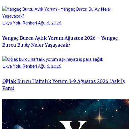
Likya Yolu Rehberi
Ağu 6, 2026
Yengeç Burcu Aylık Yorum Ağustos 2026 – Yengeç
Burcu Bu Ay Neler Yaşayacak?
Likya Yolu Rehberi
Ağu 6, 2026
Oğlak Burcu Haftalık Yorum 3-9 Ağustos 2026 (Aşk İş
Para)