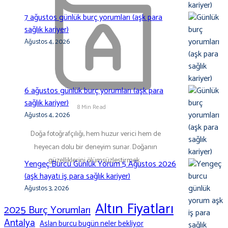
7 ağustos günlük burç yorumları (aşk para
sağlık kariyer)
Ağustos 4, 2026
6 ağustos günlük burç yorumları (aşk para
sağlık kariyer)
8 Min Read
Ağustos 4, 2026
Doğa fotoğrafçılığı, hem huzur verici hem de
heyecan dolu bir deneyim sunar. Doğanın
güzelliklerini ölümsüzleştirmek…
Yengeç Burcu Günlük Yorum 5 Ağustos 2026
(aşk hayatı iş para sağlık kariyer)
Ağustos 3, 2026
Altın Fiyatları
2025 Burç Yorumları
Antalya
Aslan burcu bugün neler bekliyor