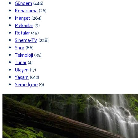
Gündem
(446)
Konaklama
(26)
Manşet
(264)
Mekanlar
(9)
Rotalar
(49)
Sinema-TV
(228)
Spor
(86)
Teknoloji
(35)
Turlar
(4)
Ulaşım
(17)
Yaşam
(612)
Yeme İçme
(9)