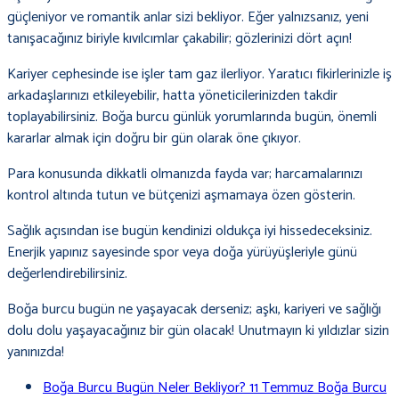
güçleniyor ve romantik anlar sizi bekliyor. Eğer yalnızsanız, yeni
tanışacağınız biriyle kıvılcımlar çakabilir; gözlerinizi dört açın!
Kariyer cephesinde ise işler tam gaz ilerliyor. Yaratıcı fikirlerinizle iş
arkadaşlarınızı etkileyebilir, hatta yöneticilerinizden takdir
toplayabilirsiniz. Boğa burcu günlük yorumlarında bugün, önemli
kararlar almak için doğru bir gün olarak öne çıkıyor.
Para konusunda dikkatli olmanızda fayda var; harcamalarınızı
kontrol altında tutun ve bütçenizi aşmamaya özen gösterin.
Sağlık açısından ise bugün kendinizi oldukça iyi hissedeceksiniz.
Enerjik yapınız sayesinde spor veya doğa yürüyüşleriyle günü
değerlendirebilirsiniz.
Boğa burcu bugün ne yaşayacak derseniz; aşkı, kariyeri ve sağlığı
dolu dolu yaşayacağınız bir gün olacak! Unutmayın ki yıldızlar sizin
yanınızda!
Boğa Burcu Bugün Neler Bekliyor? 11 Temmuz Boğa Burcu