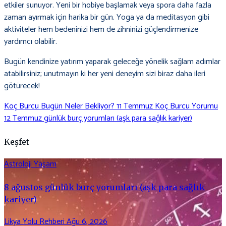
etkiler sunuyor. Yeni bir hobiye başlamak veya spora daha fazla
zaman ayırmak için harika bir gün. Yoga ya da meditasyon gibi
aktiviteler hem bedeninizi hem de zihninizi güçlendirmenize
yardımcı olabilir.
Bugün kendinize yatırım yaparak geleceğe yönelik sağlam adımlar
atabilirsiniz; unutmayın ki her yeni deneyim sizi biraz daha ileri
götürecek!
Koç Burcu Bugün Neler Bekliyor? 11 Temmuz Koç Burcu Yorumu
Yazı
12 Temmuz günlük burç yorumları (aşk para sağlık kariyer)
gezinmesi
Keşfet
Astroloji
Yaşam
8 ağustos günlük burç yorumları (aşk para sağlık
kariyer)
Likya Yolu Rehberi
Ağu 6, 2026