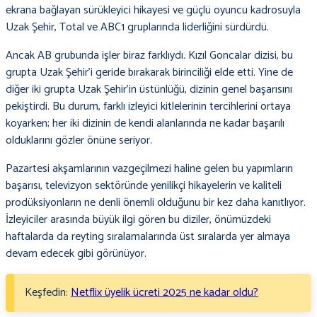
ekrana bağlayan sürükleyici hikayesi ve güçlü oyuncu kadrosuyla
Uzak Şehir, Total ve ABC1 gruplarında liderliğini sürdürdü.
Ancak AB grubunda işler biraz farklıydı. Kızıl Goncalar dizisi, bu
grupta Uzak Şehir’i geride bırakarak birinciliği elde etti. Yine de
diğer iki grupta Uzak Şehir’in üstünlüğü, dizinin genel başarısını
pekiştirdi. Bu durum, farklı izleyici kitlelerinin tercihlerini ortaya
koyarken; her iki dizinin de kendi alanlarında ne kadar başarılı
olduklarını gözler önüne seriyor.
Pazartesi akşamlarının vazgeçilmezi haline gelen bu yapımların
başarısı, televizyon sektöründe yenilikçi hikayelerin ve kaliteli
prodüksiyonların ne denli önemli olduğunu bir kez daha kanıtlıyor.
İzleyiciler arasında büyük ilgi gören bu diziler, önümüzdeki
haftalarda da reyting sıralamalarında üst sıralarda yer almaya
devam edecek gibi görünüyor.
Keşfedin:
Netflix üyelik ücreti 2025 ne kadar oldu?