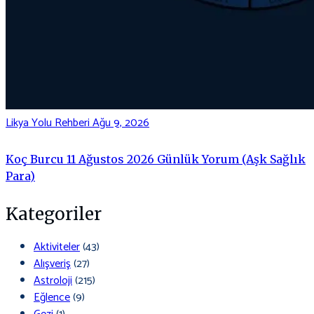
Likya Yolu Rehberi
Ağu 9, 2026
Koç Burcu 11 Ağustos 2026 Günlük Yorum (Aşk Sağlık
Para)
Kategoriler
Aktiviteler
(43)
Alışveriş
(27)
Astroloji
(215)
Eğlence
(9)