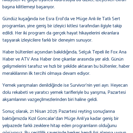
başına kilitlemeyi başarıyor.
Gündüz kuşağında ise Esra Erol’da ve Müge Anlı ile Tatlı Sert
programları, yine geniş bir izleyici kitlesi tarafından ilgiyle takip
edildi. Her iki program da gerçek hayat hikayelerini ekranlara
taşıyarak izleyicilere farklı bir deneyim sunuyor.
Haber bültenleri açısından bakıldığında, Selçuk Tepeli ile Fox Ana
Haber ve ATV Ana Haber öne çıkanlar arasında yer aldı. Günün
gelişmelerini tarafsız ve hızlı bir şekilde aktaran bu bültenler, haber
meraklılarının ilk tercihi olmaya devam ediyor.
Yemek yarışmaları denildiğinde ise Survivor’nin yeri ayrı. Heyecan
dolu rekabeti ve yaratıcı yemek tarifleriyle bu yarışma, Pazartesi
akşamlarının vazgeçilmezlerinden biri haline geldi.
Sonuç olarak, 21 Nisan 2025 Pazartesi reyting sonuçlarına
baktığımızda Kızıl Goncalar’dan Müge Anlı’ya kadar geniş bir
yelpazede farklı zevklere hitap eden programların olduğunu
görüyoruz. Bu çeşitlilik sayesinde herkes kendi ilgi alanına uygun