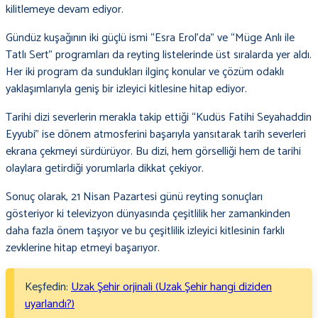
kilitlemeye devam ediyor.
Gündüz kuşağının iki güçlü ismi “Esra Erol’da” ve “Müge Anlı ile
Tatlı Sert” programları da reyting listelerinde üst sıralarda yer aldı.
Her iki program da sundukları ilginç konular ve çözüm odaklı
yaklaşımlarıyla geniş bir izleyici kitlesine hitap ediyor.
Tarihi dizi severlerin merakla takip ettiği “Kudüs Fatihi Seyahaddin
Eyyubi” ise dönem atmosferini başarıyla yansıtarak tarih severleri
ekrana çekmeyi sürdürüyor. Bu dizi, hem görselliği hem de tarihi
olaylara getirdiği yorumlarla dikkat çekiyor.
Sonuç olarak, 21 Nisan Pazartesi günü reyting sonuçları
gösteriyor ki televizyon dünyasında çeşitlilik her zamankinden
daha fazla önem taşıyor ve bu çeşitlilik izleyici kitlesinin farklı
zevklerine hitap etmeyi başarıyor.
Keşfedin:
Uzak Şehir orjinali (Uzak Şehir hangi diziden
uyarlandı?)