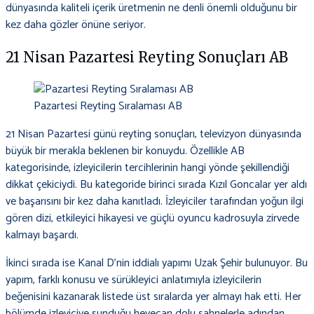
dünyasında kaliteli içerik üretmenin ne denli önemli olduğunu bir
kez daha gözler önüne seriyor.
21 Nisan Pazartesi Reyting Sonuçları AB
Pazartesi Reyting Sıralaması AB
21 Nisan Pazartesi günü reyting sonuçları, televizyon dünyasında
büyük bir merakla beklenen bir konuydu. Özellikle AB
kategorisinde, izleyicilerin tercihlerinin hangi yönde şekillendiği
dikkat çekiciydi. Bu kategoride birinci sırada Kızıl Goncalar yer aldı
ve başarısını bir kez daha kanıtladı. İzleyiciler tarafından yoğun ilgi
gören dizi, etkileyici hikayesi ve güçlü oyuncu kadrosuyla zirvede
kalmayı başardı.
İkinci sırada ise Kanal D’nin iddialı yapımı Uzak Şehir bulunuyor. Bu
yapım, farklı konusu ve sürükleyici anlatımıyla izleyicilerin
beğenisini kazanarak listede üst sıralarda yer almayı hak etti. Her
bölümde izleyiciye sunduğu heyecan dolu sahnelerle adından