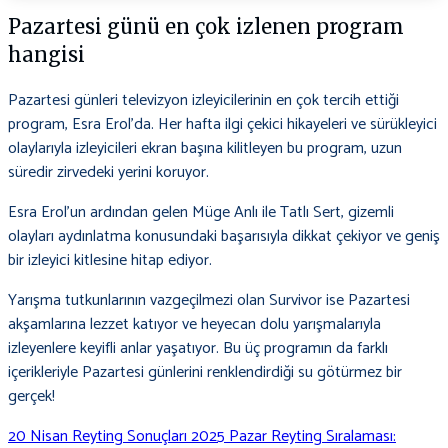
Pazartesi günü en çok izlenen program
hangisi
Pazartesi günleri televizyon izleyicilerinin en çok tercih ettiği
program, Esra Erol’da. Her hafta ilgi çekici hikayeleri ve sürükleyici
olaylarıyla izleyicileri ekran başına kilitleyen bu program, uzun
süredir zirvedeki yerini koruyor.
Esra Erol’un ardından gelen Müge Anlı ile Tatlı Sert, gizemli
olayları aydınlatma konusundaki başarısıyla dikkat çekiyor ve geniş
bir izleyici kitlesine hitap ediyor.
Yarışma tutkunlarının vazgeçilmezi olan Survivor ise Pazartesi
akşamlarına lezzet katıyor ve heyecan dolu yarışmalarıyla
izleyenlere keyifli anlar yaşatıyor. Bu üç programın da farklı
içerikleriyle Pazartesi günlerini renklendirdiği su götürmez bir
gerçek!
20 Nisan Reyting Sonuçları 2025 Pazar Reyting Sıralaması:
Yazı