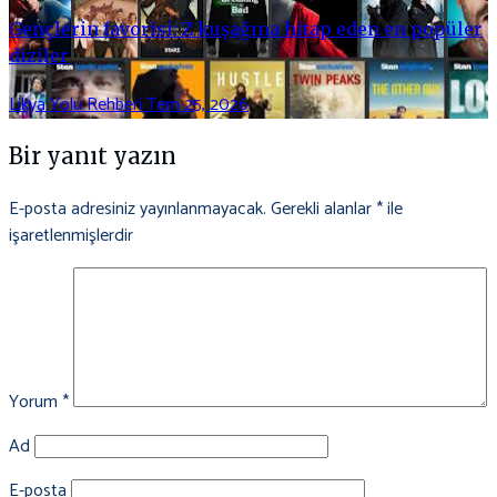
Gençlerin favorisi: Z kuşağına hitap eden en popüler
diziler
Likya Yolu Rehberi
Tem 25, 2026
Bir yanıt yazın
E-posta adresiniz yayınlanmayacak.
Gerekli alanlar
*
ile
işaretlenmişlerdir
Yorum
*
Ad
E-posta