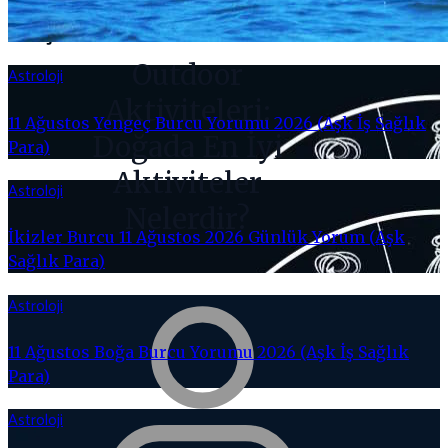
KEŞFET
Outdoor
Astroloji
Aktiviteleri:
11 Ağustos Yengeç Burcu Yorumu 2026 (Aşk İş Sağlık
Doğada En İyi
Para)
Aktiviteler
Astroloji
Nelerdir?
İkizler Burcu 11 Ağustos 2026 Günlük Yorum (Aşk
Sağlık Para)
Astroloji
11 Ağustos Boğa Burcu Yorumu 2026 (Aşk İş Sağlık
Para)
Astroloji